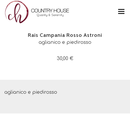
CHI SIAMO
Rais Campania Rosso Astroni
FOTO
aglianico e piedirosso
MENU
30,00 €
PRODOTTI
CONTATTI
RAIS CAMPANIA ROSSO ASTRONI
aglianico e piedirosso