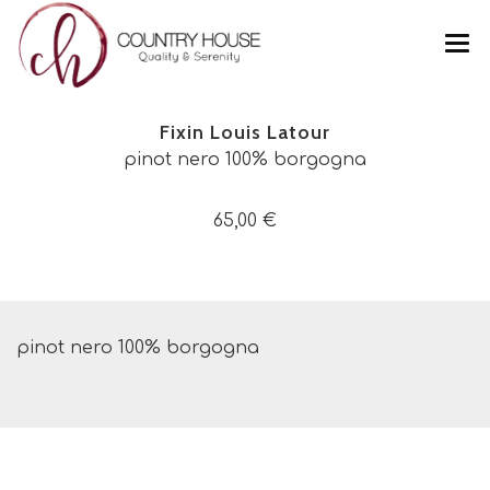
CHI SIAMO
Fixin Louis Latour
FOTO
pinot nero 100% borgogna
MENU
65,00 €
PRODOTTI
CONTATTI
FIXIN LOUIS LATOUR
pinot nero 100% borgogna